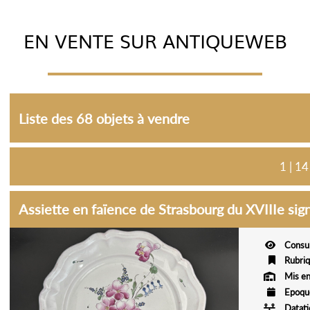
EN VENTE SUR ANTIQUEWEB
Liste des 68 objets à vendre
1 | 14
Assiette en faïence de Strasbourg du XVIIIe s
Consu
Rubri
Mis en
Epoqu
Datat