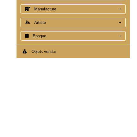
Manufacture
Artiste
Epoque
Objets vendus