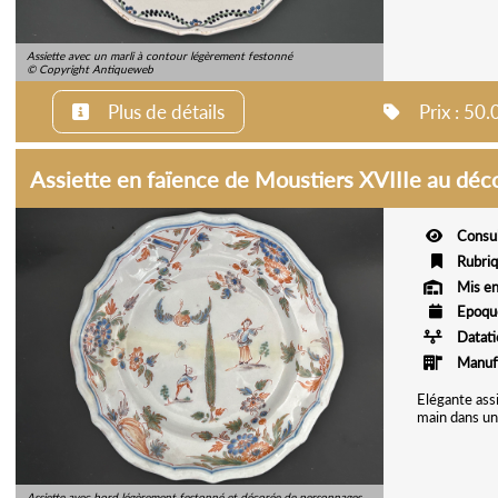
Assiette avec un marli à contour légèrement festonné
© Copyright Antiqueweb
Plus de détails
Prix : 50
Assiette en faïence de Moustiers XVIIIe au déc
Consu
Rubri
Mis en
Epoqu
Datat
Manuf
Elégante ass
main dans un 
Assiette avec bord légèrement festonné et décorée de personnages