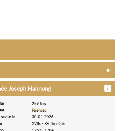
ignée Joseph Hannong
lté
259 fois
que
Faïences
 vente le
30-04-2026
e
XVIIe - XVIIIe siècle
ion
1762 - 1784