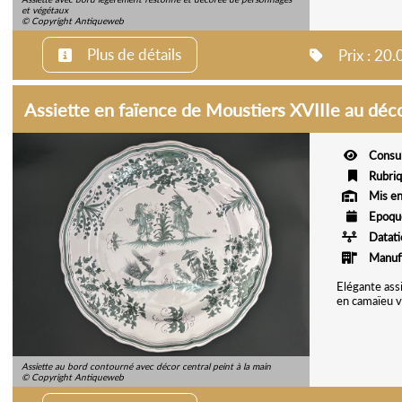
et végétaux
© Copyright Antiqueweb
Plus de détails
Prix : 20
Assiette en faïence de Moustiers XVIIIe au déc
Consu
Rubri
Mis en
Epoqu
Datat
Manuf
Elégante assi
en camaïeu v
Assiette au bord contourné avec décor central peint à la main
© Copyright Antiqueweb