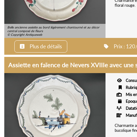
Charmante et
floral rouge.
Belle ancienne assiette au bord légèrement chantourné et au décor
central composé de fleurs
© Copyright Antiqueweb
Plus de détails
Prix : 12
Assiette en faïence de Nevers XVIIIe avec une
Consu
Rubri
Mis en
Epoqu
Datat
Manuf
Charmante as
bucolique fin