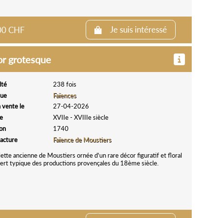
.00 CHF
Je suis intéressé
or grotesque
lté
238 fois
que
Faïences
 vente le
27-04-2026
e
XVIIe - XVIIIe siècle
ion
1740
acture
Faïence de Moustiers
ette ancienne de Moustiers ornée d'un rare décor figuratif et floral
ert typique des productions provençales du 18ème siècle.