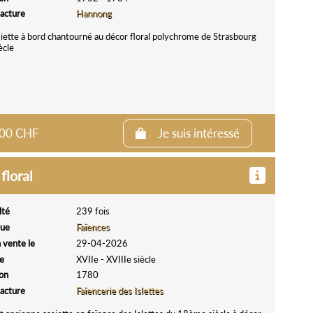
acture
Hannong
iette à bord chantourné au décor floral polychrome de Strasbourg
ècle
0.00 CHF
Je suis intéressé
floral
lté
239 fois
que
Faïences
 vente le
29-04-2026
e
XVIIe - XVIIIe siècle
ion
1780
acture
Faïencerie des Islettes