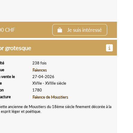
.00 CHF
Je suis intéressé
or grotesque
lté
238 fois
que
Faïences
 vente le
27-04-2026
e
XVIIe - XVIIIe siècle
ion
1780
acture
Faïence de Moustiers
iette ancienne de Moustiers du 18ème siècle finement décorée à la
esprit léger et poétique.