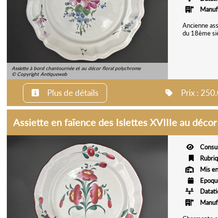
Manuf
Ancienne ass
du 18ème si
Assiette à bord chantournée et au décor floral polychrome
© Copyright Antiqueweb
Plus de détails
Prix : 25
Assiette en faïence des Islettes XVIIIe au décor 
Consu
Rubri
Mis en
Epoqu
Datat
Manuf