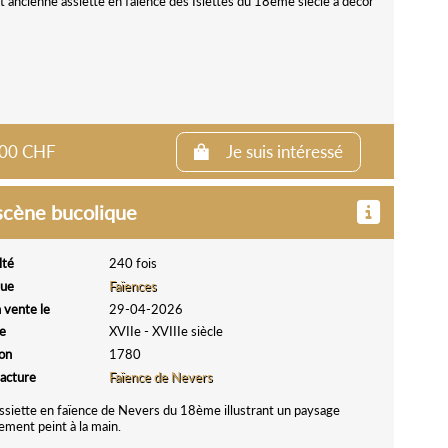
 ancienne assiette en faïence des Islettes du 18ème siècle à décor
0.00 CHF
Je suis intéressé
 scène bucolique
lté
240 fois
que
Faïences
 vente le
29-04-2026
e
XVIIe - XVIIIe siècle
ion
1780
acture
Faïence de Nevers
siette en faïence de Nevers du 18ème illustrant un paysage
ement peint à la main.