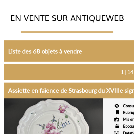
EN VENTE SUR ANTIQUEWEB
Liste des 68 objets à vendre
1 | 14
Assiette en faïence de Strasbourg du XVIIIe s
Consu
Rubri
Mis en
Epoqu
Datat