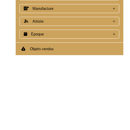
Manufacture
Artiste
Epoque
Objets vendus