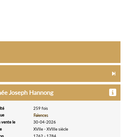
ignée Joseph Hannong
lté
259 fois
que
Faïences
 vente le
30-04-2026
e
XVIIe - XVIIIe siècle
ion
1762 - 1784