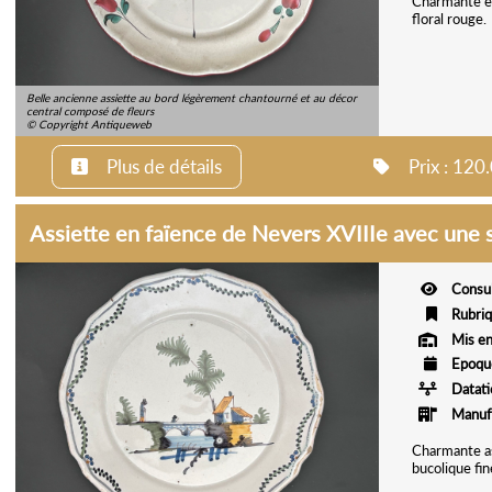
Charmante et
floral rouge.
Belle ancienne assiette au bord légèrement chantourné et au décor
central composé de fleurs
© Copyright Antiqueweb
Plus de détails
Prix : 12
Assiette en faïence de Nevers XVIIIe avec une
Consu
Rubri
Mis en
Epoqu
Datat
Manuf
Charmante as
bucolique fin