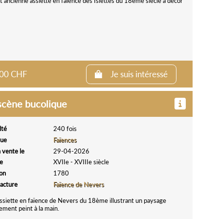
 ancienne assiette en faïence des Islettes du 18ème siècle à décor
0.00 CHF
Je suis intéressé
 scène bucolique
lté
240 fois
que
Faïences
 vente le
29-04-2026
e
XVIIe - XVIIIe siècle
ion
1780
acture
Faïence de Nevers
siette en faïence de Nevers du 18ème illustrant un paysage
ement peint à la main.