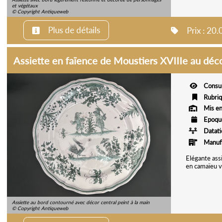
et végétaux
© Copyright Antiqueweb
Plus de détails
Prix : 20
Assiette en faïence de Moustiers XVIIIe au déc
Consu
Rubri
Mis en
Epoqu
Datat
Manuf
Elégante assi
en camaïeu v
Assiette au bord contourné avec décor central peint à la main
© Copyright Antiqueweb