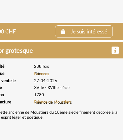
.00 CHF
Je suis intéressé
or grotesque
lté
238 fois
que
Faïences
 vente le
27-04-2026
e
XVIIe - XVIIIe siècle
ion
1780
acture
Faïence de Moustiers
iette ancienne de Moustiers du 18ème siècle finement décorée à la
esprit léger et poétique.