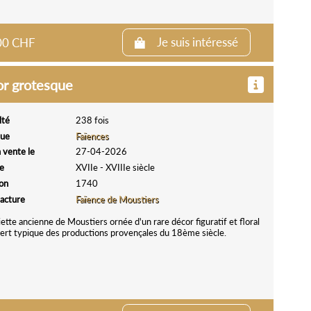
.00 CHF
Je suis intéressé
or grotesque
lté
238 fois
que
Faïences
 vente le
27-04-2026
e
XVIIe - XVIIIe siècle
ion
1740
acture
Faïence de Moustiers
ette ancienne de Moustiers ornée d'un rare décor figuratif et floral
ert typique des productions provençales du 18ème siècle.