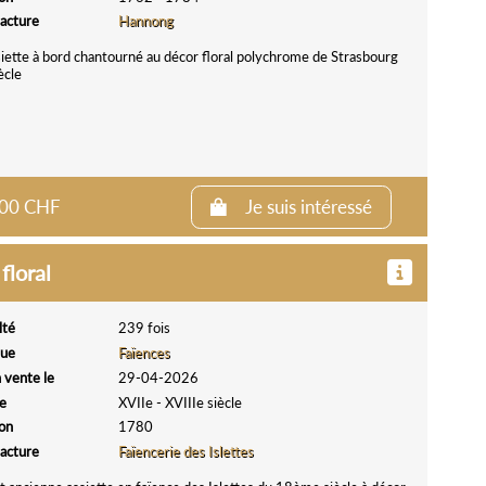
acture
Hannong
iette à bord chantourné au décor floral polychrome de Strasbourg
ècle
0.00 CHF
Je suis intéressé
floral
lté
239 fois
que
Faïences
 vente le
29-04-2026
e
XVIIe - XVIIIe siècle
ion
1780
acture
Faïencerie des Islettes