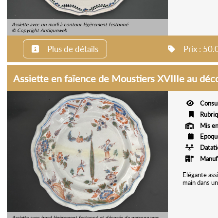
Assiette avec un marli à contour légèrement festonné
© Copyright Antiqueweb
Plus de détails
Prix : 50
Assiette en faïence de Moustiers XVIIIe au déc
Consu
Rubri
Mis en
Epoqu
Datat
Manuf
Elégante ass
main dans un 
Assiette avec bord légèrement festonné et décorée de personnages