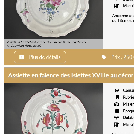
Manuf
Ancienne ass
du 18ème si
Assiette à bord chantournée et au décor floral polychrome
© Copyright Antiqueweb
Plus de détails
Prix : 25
Assiette en faïence des Islettes XVIIIe au décor 
Consu
Rubri
Mis en
Epoqu
Datat
Manuf