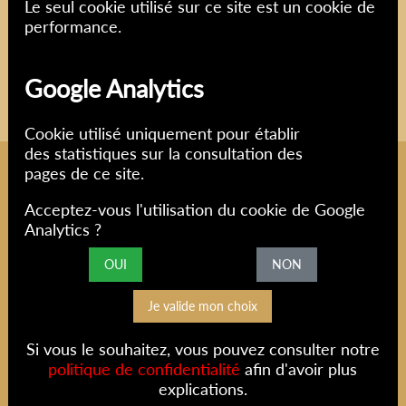
Le seul cookie utilisé sur ce site est un cookie de
Fiches d'informations sur le
performance.
monde de l'art, des artistes,
des techniques, des mouvances,
Google Analytics
...
Cookie utilisé uniquement pour établir
des statistiques sur la consultation des
pages de ce site.
Antiqueweb
Genève, Suisse
Acceptez-vous l'utilisation du cookie de Google
Analytics ?
Conditions Générales de Vente (CGV)
OUI
NON
Conditions Générales d'Utilisation (CGU)
Politique de confidentialité
Mentions légales
Si vous le souhaitez, vous pouvez consulter notre
politique de confidentialité
afin d'avoir plus
© Copyright 2020 - 2026
Web design by Studiostrob
explications.