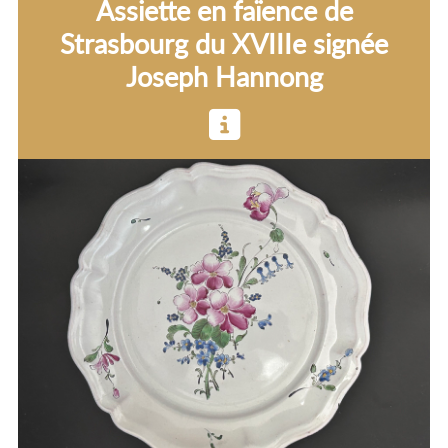
Assiette en faïence de
CONDITIONS
Strasbourg du XVIIIe signée
GÉNÉRALES
Joseph Hannong
D'UTILISATION
POLITIQUE
DE
CONFIDENTIALITÉ
MENTIONS
LÉGALES