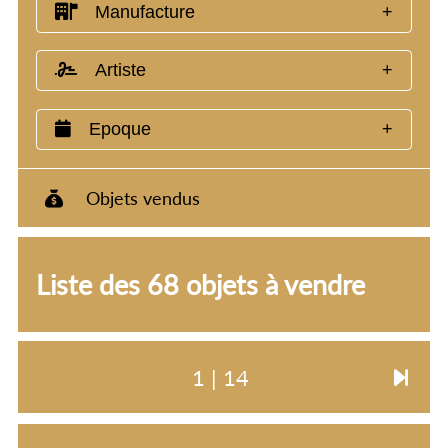
Manufacture
VENTE
Artiste
ENCYCLOPEDIART
Epoque
LIBRAIRIE
AGENDA
Objets vendus
Liste des 68 objets à vendre
A
PROPOS
CONDITIONS
1 | 14
GÉNÉRALES
DE
VENTE