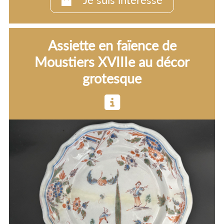
Je suis intéressé
Assiette en faïence de
Moustiers XVIIIe au décor
grotesque